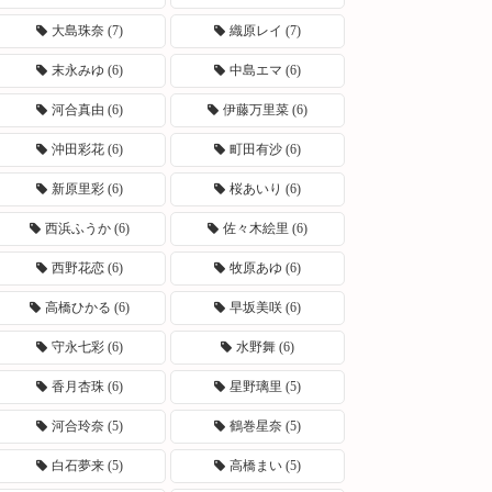
大島珠奈
(7)
織原レイ
(7)
末永みゆ
(6)
中島エマ
(6)
河合真由
(6)
伊藤万里菜
(6)
沖田彩花
(6)
町田有沙
(6)
新原里彩
(6)
桜あいり
(6)
西浜ふうか
(6)
佐々木絵里
(6)
西野花恋
(6)
牧原あゆ
(6)
高橋ひかる
(6)
早坂美咲
(6)
守永七彩
(6)
水野舞
(6)
香月杏珠
(6)
星野璃里
(5)
河合玲奈
(5)
鶴巻星奈
(5)
白石夢来
(5)
高橋まい
(5)