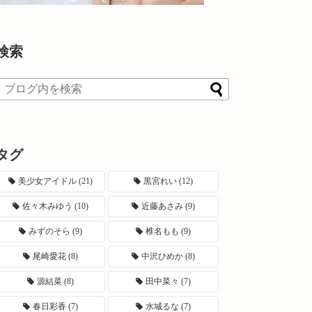
検索
タグ
美少女アイドル
(21)
黒宮れい
(12)
佐々木みゆう
(10)
近藤あさみ
(9)
みずのそら
(9)
椎名もも
(9)
尾崎愛花
(8)
中沢ひめか
(8)
源結菜
(8)
田中菜々
(7)
春日彩香
(7)
水城るな
(7)