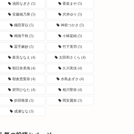
池田なぎさ
(5)
香坂まや
(5)
安藤穂乃果
(5)
沢井ゆり
(5)
織田芽以
(5)
神前つかさ
(5)
鳴海千秋
(5)
小林架純
(5)
冨手麻妙
(5)
竹下美羽
(5)
新見ななえ
(4)
太田和さくら
(4)
朝日奈美海
(4)
久川美佳
(4)
朝倉恵梨奈
(4)
水島あずさ
(4)
碧羽ひなた
(4)
相川聖奈
(4)
折田唯菜
(3)
岡安麗奈
(3)
成瀬なな
(3)