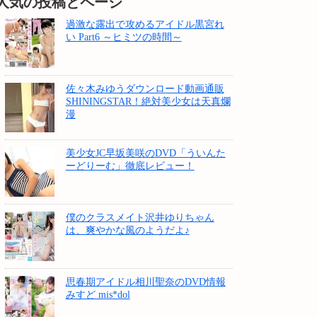
人気の投稿とページ
過激な露出で攻めるアイドル黒宮れ
い Part6 ～ヒミツの時間～
佐々木みゆうダウンロード動画通販
SHININGSTAR！絶対美少女は天真爛
漫
美少女JC早坂美咲のDVD「ういんた
ーどりーむ」徹底レビュー！
僕のクラスメイト沢井ゆりちゃん
は、爽やかな風のようだよ♪
思春期アイドル相川聖奈のDVD情報
みすど mis*dol