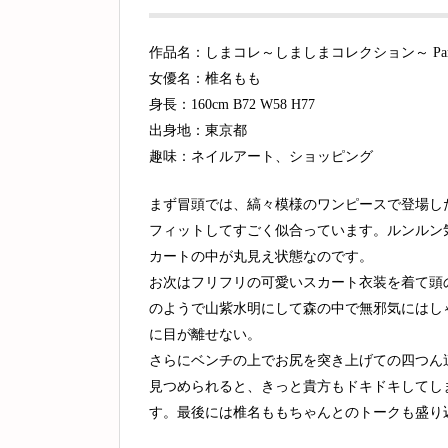
作品名：しまコレ～しましまコレクション～ Par
女優名：椎名もも
身長：160cm B72 W58 H77
出身地：東京都
趣味：ネイルアート、ショッピング
まず冒頭では、縞々模様のワンピースで登場し
フィットしてすごく似合っています。ルンルン
カートの中が丸見え状態なのです。
お次はフリフリの可愛いスカート衣装を着て頭
のようで山紫水明にして森の中で無邪気にはし
に目が離せない。
さらにベンチの上でお尻を突き上げての四つん
見つめられると、きっと貴方もドキドキしてし
す。最後には椎名ももちゃんとのトークも盛り