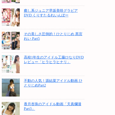
癒し系ジュニア早坂美咲グラビア
DVD くりすたるれいんぼー
その美しさ圧倒的！ひとりじめ 黒宮
れい Part5
高校1年生のアイドル工藤ひなりDVD
レビュー「ヒラヒラヒナリ」
不動の人気！源結菜アイドル動画 ひ
とりじめPart2
香月杏珠のアイドル動画「天真爛漫
Part3」